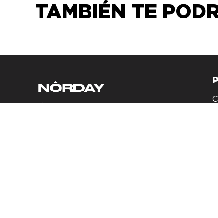
TAMBIÉN TE PODRÍ
C
Síguenos en redes
sociales
B
A
C
D