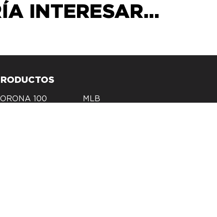
A INTERESAR...
PRODUCTOS
ORONA 100
MLB
AÑOS
ackpacks
Foodie
NFL WOMENS
Outdoor
ccesorios
Beer + Liquor
offee + Tea
Coolers
aily drinkware
Licencias