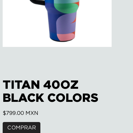
TITAN 40OZ
BLACK COLORS
$
799.00
MXN
$
7
COMPRAR