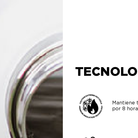
TECNOLO
Mantiene t
por 8 hora