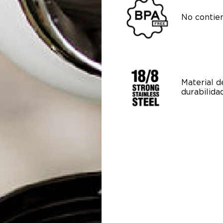
No contie
Material d
durabilidad