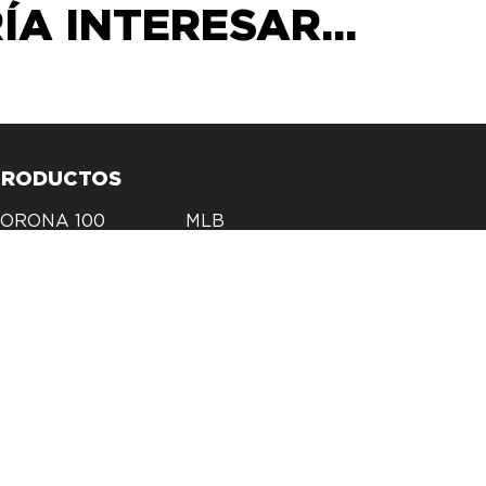
A INTERESAR...
PRODUCTOS
ORONA 100
MLB
AÑOS
ackpacks
Foodie
NFL WOMENS
Outdoor
ccesorios
Beer + Liquor
offee + Tea
Coolers
aily drinkware
Licencias