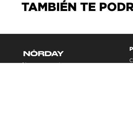
TAMBIÉN TE PODRÍ
C
Síguenos en redes
sociales
B
A
C
D